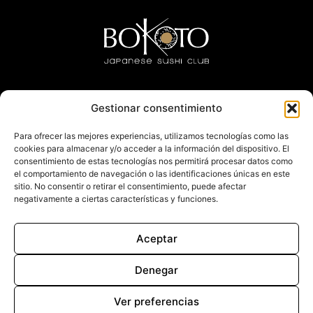
Gestionar consentimiento
Trabaja con nosotros
Para ofrecer las mejores experiencias, utilizamos tecnologías como las
cookies para almacenar y/o acceder a la información del dispositivo. El
Actualidad
consentimiento de estas tecnologías nos permitirá procesar datos como
el comportamiento de navegación o las identificaciones únicas en este
sitio. No consentir o retirar el consentimiento, puede afectar
Contacto
negativamente a ciertas características y funciones.
LLEIDA
TARRAGONA
SABADELL
LOGROÑO
ZARAGOZA
BAQUEIRA
Aceptar
Denegar
Política de privacidad
Aviso legal
Ver preferencias
Política de cookies