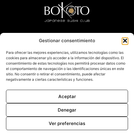
Gestionar consentimiento
Trabaja con nosotros
Para ofrecer las mejores experiencias, utilizamos tecnologías como las
cookies para almacenar y/o acceder a la información del dispositivo. El
Actualidad
consentimiento de estas tecnologías nos permitirá procesar datos como
el comportamiento de navegación o las identificaciones únicas en este
sitio. No consentir o retirar el consentimiento, puede afectar
Contacto
negativamente a ciertas características y funciones.
Aceptar
LLEIDA
TARRAGONA
SABADELL
LOGROÑO
ZARAGOZA
BAQUEIRA
Denegar
Política de privacidad
Aviso legal
Ver preferencias
Política de cookies