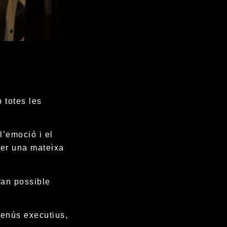
 totes les
l’emoció i el
per una mateixa
fan possible
menús executius,