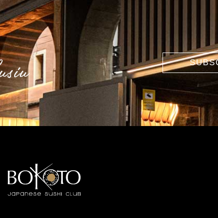
usiu
SUBS