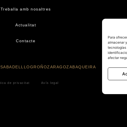
Treballa amb nosaltres
Actualitat
Para ofrecer
Contacte
almacenar y/
tecnologías
identificaci
afectar nega
A
SABADELL
LOGROÑO
ZARAGOZA
BAQUEIRA
A
tica de privacitat
Avís legal