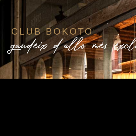
CLUB BOKOTO
gaudeix d'allò més excl